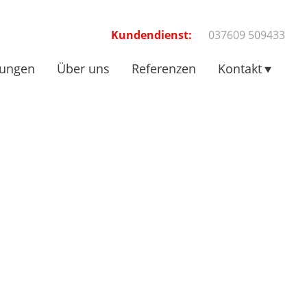
Kundendienst:
037609 509433
tungen
Über uns
Referenzen
Kontakt