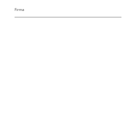
Firma
Name
*
Telefon
*
E-Mail
*